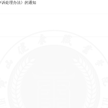
申诉处理办法》的通知
基本信息
招生考试信息
财务、资产及收费
人
信息
学院概况
招生章程及特殊类型招生
岗
办法，分批次、分科类招
财务、资产管理制度
章程及制定的各项规章制
校
生计划
度
收费项目、收费依据、收
招
考生个人录取信息查询渠
费标准及投诉方式
教职工代表大会相关制
教
道和办法，分批次、分科
度、工作报告
类录取人数和录取最低分
学术委员会相关制度、年
招生咨询及考生申诉渠
度报告
道，新生复查期间有关举
报、调查及处理结果
学校发展规划、年度工作
计划及重点工作安排
信息公开年度报告
学生管理服务信息
学风建设信息
学籍管理办法
学风建设机构