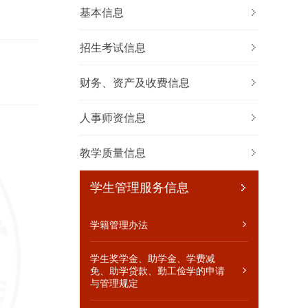
基本信息
招生考试信息
事师资信息
教学质量信息
财务、资产及收费信息
位设置管理与聘用办法
专业设置、当年新增专
业、停招专业名单
内中层干部任免、人员
聘信息
全校开设课程总门数、实
人事师资信息
践教学学分占总学分比
职工争议解决办法
例、选修课学分占总
教学质量信息
艺术教育发展年度报告
促进毕业生就业的政策措
学生管理服务信息
施和指导服务
毕业生的规模、结构、就
业率、就业流向
学籍管理办法
高等职业教育质量年度报
告
学生奖学金、助学金、学费减
免、助学贷款、勤工俭学的申请
其他
与管理规定
巡视组反馈意见，落实反馈意见整改情况