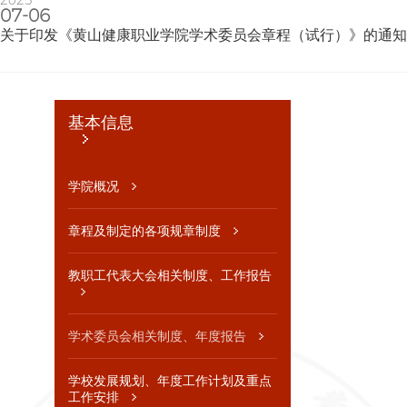
告
2025
07-06
公
关于印发《黄山健康职业学院学术委员会章程（试行）》的通知
开
申
请
基本信
息
基本信息
学院概况
章程及制
定的各项
学院概况
规章制度
教职工代
章程及制定的各项规章制度
表大会相
关制度、
工作报告
教职工代表大会相关制度、工作报告
学术委员
会相关制
度、年度
学术委员会相关制度、年度报告
报告
学校发展
学校发展规划、年度工作计划及重点
规划、年
工作安排
度工作计