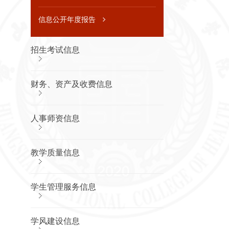
划及重点
工作安排
信息公开年度报告
信息公开
年度报告
招生考试信息
招生考
试信息
招生章程
财务、资产及收费信息
及特殊类
型招生办
法，分批
次、分科
人事师资信息
类招生计
划
考生个人
录取信息
教学质量信息
查询渠道
和办法，
分批次、
分科类录
学生管理服务信息
取人数和
录取最低
分
学风建设信息
招生咨询