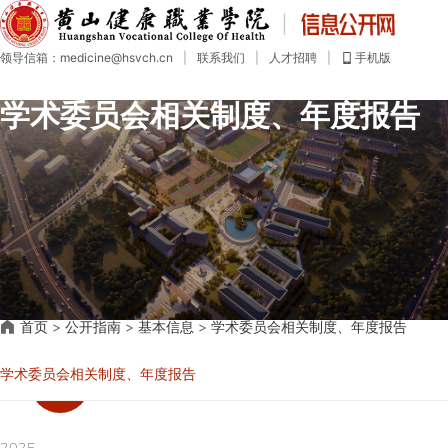
首
页
领导信箱：medicine@hsvch.cn
|
联系我们
|
人才招聘
|
手机版
公
开
学术委员会相关制度、年度报告
目
录
公
开
指
南
公
开
制
度
社
首页
>
公开指南
>
基本信息
>
会
学术委员会相关制度、年度报告
评
议
学术委员会相关制度、年度报告
年
度
报