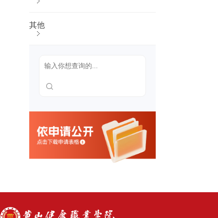
及考生申
诉渠道，
新生复查
其他
期间有关
举报、调
查及处理
结果
财务、
资产及
收费信
息
财务、资
产管理制
度
收费项
目、收费
依据、收
费标准及
投诉方式
人事师
资信息
岗位设置
管理与聘