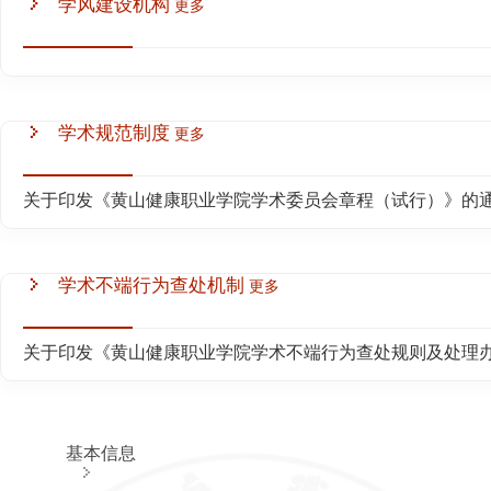
告
学风建设机构
更多
公
开
申
请
基本信
息
学术规范制度
更多
学院概况
关于印发《黄山健康职业学院学术委员会章程（试行）》的
章程及制
定的各项
规章制度
教职工代
学术不端行为查处机制
更多
表大会相
关制度、
工作报告
关于印发《黄山健康职业学院学术不端行为查处规则及处理办
学术委员
会相关制
度、年度
报告
学校发展
基本信息
规划、年
度工作计