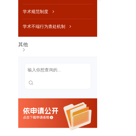
及考生申
诉渠道，
新生复查
学术规范制度
期间有关
举报、调
查及处理
学术不端行为查处机制
结果
财务、
其他
资产及
收费信
息
财务、资
产管理制
度
收费项
目、收费
依据、收
费标准及
投诉方式
人事师
资信息
岗位设置
管理与聘