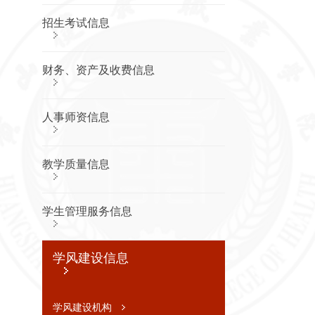
划及重点
工作安排
招生考试信息
信息公开
年度报告
招生考
财务、资产及收费信息
试信息
招生章程
人事师资信息
及特殊类
型招生办
法，分批
次、分科
类招生计
教学质量信息
划
考生个人
录取信息
学生管理服务信息
查询渠道
和办法，
分批次、
分科类录
学风建设信息
取人数和
录取最低
分
学风建设机构
招生咨询