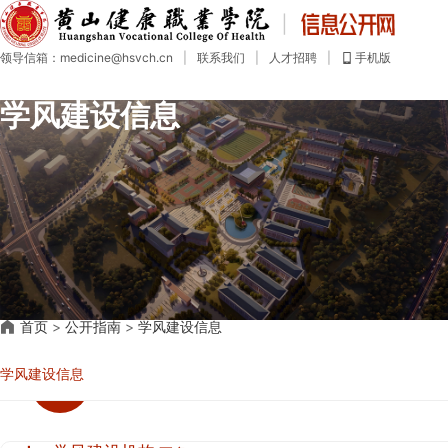
首
页
领导信箱：medicine@hsvch.cn
|
联系我们
|
人才招聘
|
手机版
公
开
学风建设信息
目
录
公
开
指
南
公
开
制
度
社
首页
>
公开指南
>
学风建设信息
会
评
议
学风建设信息
年
度
报