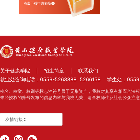
及考生申
诉渠道，
新生复查
期间有关
举报、调
查及处理
结果
财务、
资产及
收费信
息
财务、资
关于健康学院
|
招生简章
|
联系我们
产管理制
度
就业处咨询电话：0559-5268888 5266158 学生处：0559-
收费项
校名、校徽、校训等标志性符号属于无形资产，我校对其享有相应合法权
目、收费
依据、收
未经授权的账号发布的信息内容与我校无关。请全校师生及社会公众注意
费标准及
投诉方式
人事师
友情链接
资信息
岗位设置
管理与聘