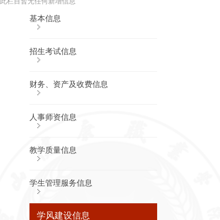
告
此栏目暂无任何新增信息
公
基本信息
开
申
请
基本信
招生考试信息
息
学院概况
财务、资产及收费信息
章程及制
定的各项
规章制度
人事师资信息
教职工代
表大会相
关制度、
工作报告
教学质量信息
学术委员
会相关制
度、年度
学生管理服务信息
报告
学校发展
规划、年
学风建设信息
度工作计