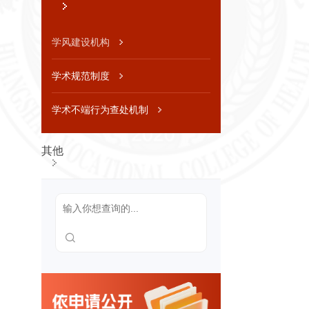
划及重点
工作安排
信息公开
学风建设机构
年度报告
招生考
学术规范制度
试信息
招生章程
学术不端行为查处机制
及特殊类
型招生办
法，分批
次、分科
其他
类招生计
划
考生个人
录取信息
查询渠道
和办法，
分批次、
分科类录
取人数和
录取最低
分
招生咨询