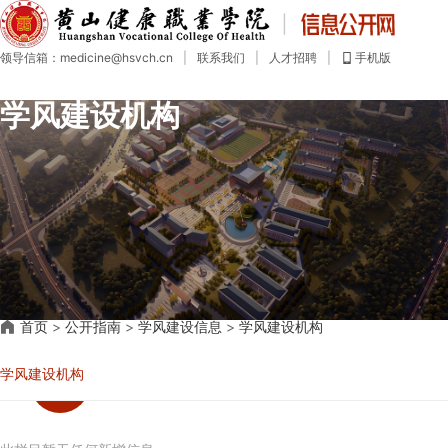
首
页
领导信箱：medicine@hsvch.cn
|
联系我们
|
人才招聘
|
手机版
公
开
学风建设机构
目
录
公
开
指
南
公
开
制
度
社
首页
>
公开指南
>
学风建设信息
会
>
学风建设机构
评
议
学风建设机构
年
度
报