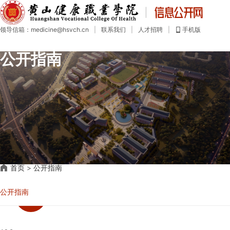
首
页
领导信箱：medicine@hsvch.cn
|
联系我们
|
人才招聘
|
手机版
公
开
公开指南
目
录
公
开
指
南
公
开
制
度
社
首页
>
公开指南
会
评
议
公开指南
年
度
报