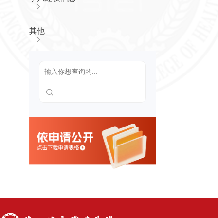
划及重点
工作安排
信息公开
其他
年度报告
招生考
试信息
招生章程
及特殊类
型招生办
法，分批
次、分科
类招生计
划
考生个人
录取信息
查询渠道
和办法，
分批次、
分科类录
取人数和
录取最低
分
招生咨询