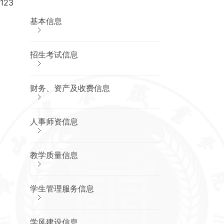
告
123
公
开
基本信息
申
请
基本信
招生考试信息
息
学院概况
财务、资产及收费信息
章程及制
定的各项
规章制度
人事师资信息
教职工代
表大会相
关制度、
工作报告
教学质量信息
学术委员
会相关制
度、年度
报告
学生管理服务信息
学校发展
规划、年
度工作计
学风建设信息