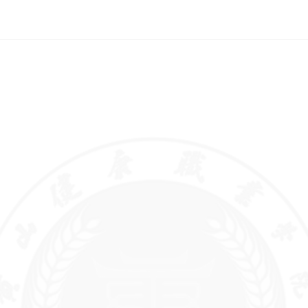
基本信息
招生考试信息
财务、资产及收费
人
信息
学院概况
招生章程及特殊类型招生
岗
办法，分批次、分科类招
财务、资产管理制度
章程及制定的各项规章制
校
生计划
度
收费项目、收费依据、收
招
考生个人录取信息查询渠
费标准及投诉方式
教职工代表大会相关制
教
道和办法，分批次、分科
度、工作报告
类录取人数和录取最低分
学术委员会相关制度、年
招生咨询及考生申诉渠
度报告
道，新生复查期间有关举
报、调查及处理结果
学校发展规划、年度工作
计划及重点工作安排
信息公开年度报告