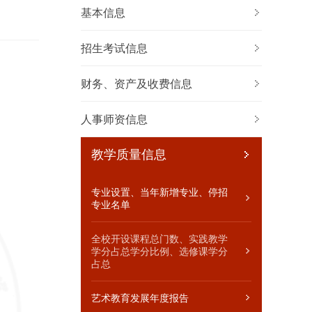
基本信息
招生考试信息
财务、资产及收费信息
事师资信息
教学质量信息
人事师资信息
位设置管理与聘用办法
专业设置、当年新增专
业、停招专业名单
教学质量信息
内中层干部任免、人员
聘信息
全校开设课程总门数、实
践教学学分占总学分比
专业设置、当年新增专业、停招
职工争议解决办法
例、选修课学分占总
专业名单
艺术教育发展年度报告
促进毕业生就业的政策措
全校开设课程总门数、实践教学
施和指导服务
学分占总学分比例、选修课学分
占总
毕业生的规模、结构、就
业率、就业流向
艺术教育发展年度报告
高等职业教育质量年度报