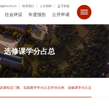
@hsvch.cn
|
联系我们
|
人才招聘
|
手机版
社会评议
年度报告
公开申请
、选修课学分占总
设课程总门数、实践教学学分占总学分比例、选修课学分占总