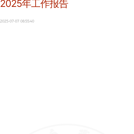
告
2025年工作报告
公
开
申
2025-07-07 08:55:40
请
基本信
息
学院概况
章程及制
定的各项
规章制度
教职工代
表大会相
关制度、
工作报告
学术委员
会相关制
度、年度
报告
学校发展
规划、年
度工作计