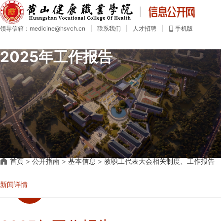
首
页
领导信箱：medicine@hsvch.cn
|
联系我们
|
人才招聘
|
手机版
公
开
2025年工作报告
目
录
公
开
指
南
公
开
制
度
社
首页
>
公开指南
>
基本信息
>
会
教职工代表大会相关制度、工作报告
评
议
新闻详情
年
度
报