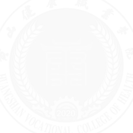
划及重点
工作安排
信息公开
年度报告
招生考
试信息
招生章程
及特殊类
型招生办
法，分批
次、分科
类招生计
划
考生个人
录取信息
查询渠道
和办法，
分批次、
分科类录
取人数和
录取最低
分
招生咨询