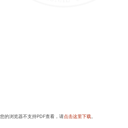
及考生申
诉渠道，
新生复查
期间有关
举报、调
查及处理
结果
财务、
资产及
收费信
息
财务、资
产管理制
度
收费项
目、收费
依据、收
费标准及
投诉方式
人事师
资信息
您的浏览器不支持PDF查看，请
点击这里下载
。
岗位设置
管理与聘